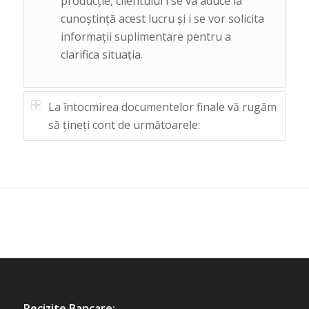
producţie, clientului i se va aduce la
cunoştinţă acest lucru şi i se vor solicita
informaţii suplimentare pentru a
clarifica situaţia.
La întocmirea documentelor finale vă rugăm
să ţineţi cont de următoarele:
Recizite Bancare: