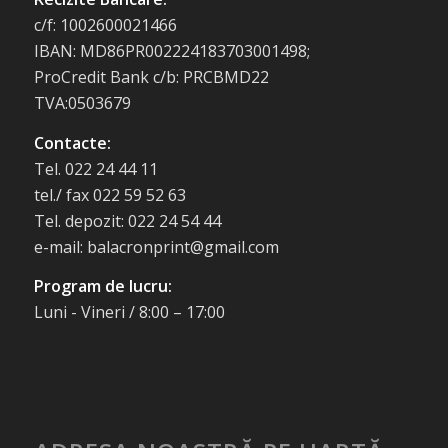
c/f: 1002600021466
IBAN: MD86PR002224183703001498;
ProCredit Bank c/b: PRCBMD22
TVA:0503679
Contacte:
Tel. 022 24 44 11
tel./ fax 022 59 52 63
Tel. depozit: 022 24 54 44
e-mail: balacronprint@gmail.com
Program de lucru:
Luni - Vineri / 8:00 – 17:00