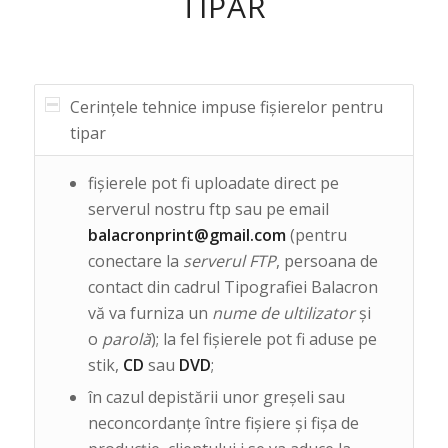
TIPAR
Cerințele tehnice impuse fișierelor pentru
tipar
fişierele pot fi uploadate direct pe
serverul nostru ftp sau pe email
balacronprint@gmail.com
(pentru
conectare la
serverul FTP
, persoana de
contact din cadrul Tipografiei Balacron
vă va furniza un
nume de ultilizator
şi
o
parolă
); la fel fișierele pot fi aduse pe
stik,
CD
sau
DVD
;
în cazul depistării unor greşeli sau
neconcordanţe între fișiere şi fişa de