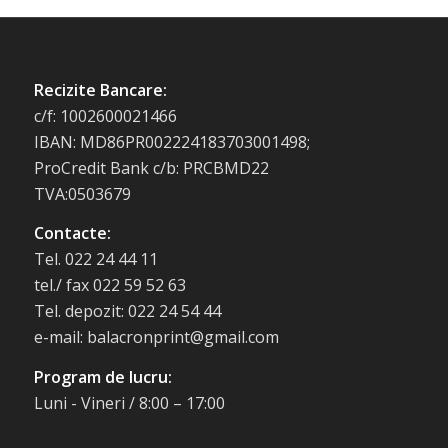
Recizite Bancare:
c/f: 1002600021466
IBAN: MD86PR002224183703001498;
ProCredit Bank c/b: PRCBMD22
TVA:0503679
Contacte:
Tel. 022 24 44 11
tel./ fax 022 59 52 63
Tel. depozit: 022 24 54 44
e-mail: balacronprint@gmail.com
Program de lucru:
Luni - Vineri / 8:00 – 17:00